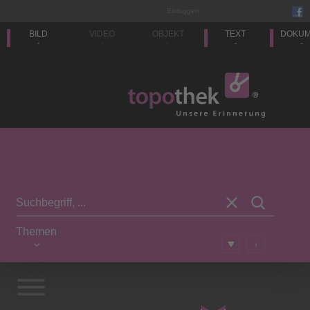
Einloggen
BILD
VIDEO
OBJEKT
TEXT
DOKU
-
-
-
-
-
Themen
i
Vorwort