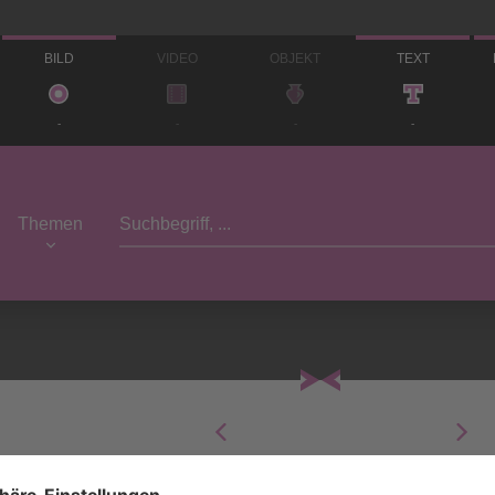
BILD
VIDEO
OBJEKT
TEXT
-
-
-
-
Themen