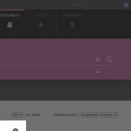
Einloggen
DOKUMENT
AUDIO
UNGEKLÄRT
-
-
-
i
pro Seite
Sortieren nach